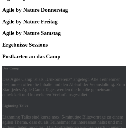
Agile by Nature Donnerstag
Agile by Nature Freitag
Agile by Nature Samstag
Ergebnisse Sessions
Postkarten an das Camp
Bar Camp
Das Agile Camp ist als „Unkonferenz“ angelegt. Alle Teilnehmer
bestimmen offen die Inhalte und den Ablauf der Veranstaltung. Zum
Start jedes Agile Camp Tages werden die Inhalte gemeinsam
entwickelt und im weiteren Verlauf ausgestaltet.
Lightning Talks
Lightning Talks sind kurze max. 5-minütige Blitzvorträge zu einem
agilen Thema, dass du als Teilnehmer für interessant hältst und mit
anderen teilen möchtest. Die Vortragenden wechseln sich in einem