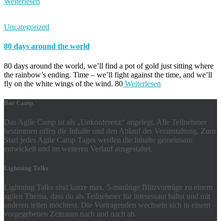
Weiterlesen
Uncategorized
80 days around the world
80 days around the world, we’ll find a pot of gold just sitting where
the rainbow’s ending. Time – we’ll fight against the time, and we’ll
fly on the white wings of the wind. 80
Weiterlesen
Bar Camp
Das Agile Camp ist als „Unkonferenz“ angelegt. Alle Teilnehmer
bestimmen offen die Inhalte und den Ablauf der Veranstaltung. Zum
Start jedes Agile Camp Tages werden die Inhalte gemeinsam
entwickelt und im weiteren Verlauf ausgestaltet.
Lightning Talks
Lightning Talks sind kurze max. 5-minütige Blitzvorträge zu einem
agilen Thema, dass du als Teilnehmer für interessant hältst und mit
anderen teilen möchtest. Die Vortragenden wechseln sich in einem
vorgegebenen Zeitraum nach und nach ab.